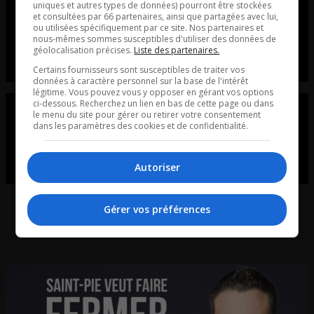
uniques et autres types de données) pourront être stockées
L’introduction | Qui ferait mieux
et consultées par 66 partenaires, ainsi que partagées avec lui,
ou utilisées spécifiquement par ce site. Nos partenaires et
que Mark Carney? PERSONNE!
nous-mêmes sommes susceptibles d'utiliser des données de
géolocalisation précises.
Liste des partenaires.
L’introduction du 6 août.
Certains fournisseurs sont susceptibles de traiter vos
données à caractère personnel sur la base de l'intérêt
légitime. Vous pouvez vous y opposer en gérant vos options
ci-dessous. Recherchez un lien en bas de cette page ou dans
Maurais Live – Intégral du 05-08-
le menu du site pour gérer ou retirer votre consentement
dans les paramètres des cookies et de confidentialité.
2026
Maurais Live - Intégral du 05-08-2026
Autoriser
Gérer vos préférences