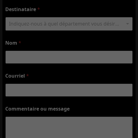
Destinataire
*
Indiquez-nous à quel département vous désirez vous adresser
Nom
*
Courriel
*
Commentaire ou message