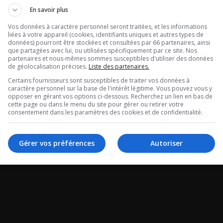
En savoir plus
Vos données à caractère personnel seront traitées, et les informations
liées à votre appareil (cookies, identifiants uniques et autres types de
données) pourront être stockées et consultées par 66 partenaires, ainsi
que partagées avec lui, ou utilisées spécifiquement par ce site. Nos
partenaires et nous-mêmes sommes susceptibles d'utiliser des données
de géolocalisation précises.
Liste des partenaires.
Certains fournisseurs sont susceptibles de traiter vos données à
caractère personnel sur la base de l'intérêt légitime. Vous pouvez vous y
opposer en gérant vos options ci-dessous. Recherchez un lien en bas de
cette page ou dans le menu du site pour gérer ou retirer votre
consentement dans les paramètres des cookies et de confidentialité.
Gérer vos préférences
Autoriser