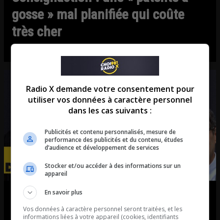
gosse » mal planifiée qui coûte
très cher
Entrevue avec Renaud Brossard
Radio X demande votre consentement pour
utiliser vos données à caractère personnel
dans les cas suivants :
Publicités et contenu personnalisés, mesure de
performance des publicités et du contenu, études
d’audience et développement de services
Stocker et/ou accéder à des informations sur un
appareil
En savoir plus
À deux mois des élections, le PCQ
Vos données à caractère personnel seront traitées, et les
est toujours no 1 dans la région de
informations liées à votre appareil (cookies, identifiants