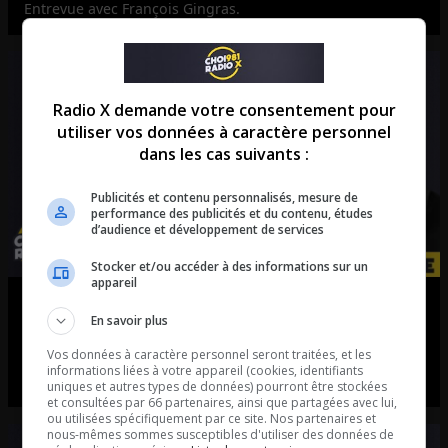
Entrevue avec François Gingras.
Radio X demande votre consentement pour
utiliser vos données à caractère personnel
dans les cas suivants :
Publicités et contenu personnalisés, mesure de
performance des publicités et du contenu, études
d’audience et développement de services
Stocker et/ou accéder à des informations sur un
appareil
Ray The Sports | Les Alouettes
En savoir plus
donnent un méchant beau show!
Vos données à caractère personnel seront traitées, et les
informations liées à votre appareil (cookies, identifiants
La chronique de Ray Cloutier.
uniques et autres types de données) pourront être stockées
et consultées par 66 partenaires, ainsi que partagées avec lui,
ou utilisées spécifiquement par ce site. Nos partenaires et
nous-mêmes sommes susceptibles d'utiliser des données de