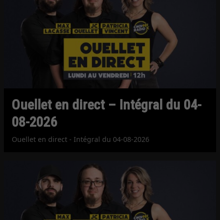
Ouellet en direct – Intégral du 04-
08-2026
Ouellet en direct - Intégral du 04-08-2026