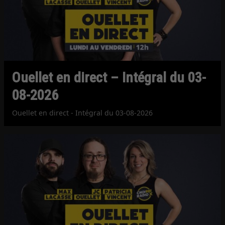
Ouellet en direct – Intégral du 03-
08-2026
Ouellet en direct - Intégral du 03-08-2026