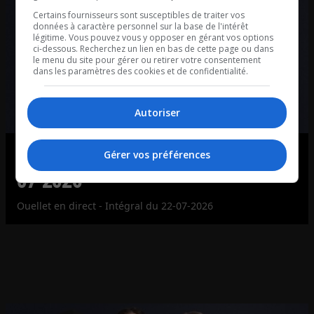
Certains fournisseurs sont susceptibles de traiter vos
données à caractère personnel sur la base de l'intérêt
légitime. Vous pouvez vous y opposer en gérant vos options
ci-dessous. Recherchez un lien en bas de cette page ou dans
le menu du site pour gérer ou retirer votre consentement
dans les paramètres des cookies et de confidentialité.
Autoriser
Ouellet en direct – Intégral du 22-
Gérer vos préférences
07-2026
Ouellet en direct - Intégral du 22-07-2026