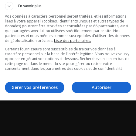
En savoir plus
Vos données à caractère personnel seront traitées, et les informations
liées à votre appareil (cookies, identifiants uniques et autres types de
données) pourront être stockées et consultées par 66 partenaires, ainsi
que partagées avec lui, ou utilisées spécifiquement par ce site. Nos
partenaires et nous-mêmes sommes susceptibles d'utiliser des données
de géolocalisation précises.
Liste des partenaires.
Certains fournisseurs sont susceptibles de traiter vos données à
caractère personnel sur la base de l'intérêt légitime. Vous pouvez vous y
opposer en gérant vos options ci-dessous. Recherchez un lien en bas de
cette page ou dans le menu du site pour gérer ou retirer votre
consentement dans les paramètres des cookies et de confidentialité.
Gérer vos préférences
Autoriser