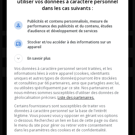
de voitures et de motos!
utiliser vos données à caractère personnel
dans les cas suivants :
L’entrevue avec David Beaudoin
Publicités et contenu personnalisés, mesure de
performance des publicités et du contenu, études
d’audience et développement de services
Stocker et/ou accéder à des informations sur un
appareil
En savoir plus
Vos données à caractère personnel seront traitées, et les
informations liées à votre appareil (cookies, identifiants
uniques et autres types de données) pourront être stockées
et consultées par 66 partenaires, ainsi que partagées avec lui,
ou utilisées spécifiquement par ce site. Nos partenaires et
nous-mêmes sommes susceptibles d'utiliser des données de
géolocalisation précises.
Liste des partenaires.
Certains fournisseurs sont susceptibles de traiter vos
données à caractère personnel sur la base de l'intérêt
légitime. Vous pouvez vous y opposer en gérant vos options
ci-dessous. Recherchez un lien en bas de cette page ou dans
le menu du site pour gérer ou retirer votre consentement
dans les paramètres des cookies et de confidentialité.