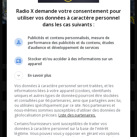
Radio X demande votre consentement pour
utiliser vos données à caractère personnel
dans les cas suivants :
Tiësto débarque à Québec!
Publicités et contenu personnalisés, mesure de
performance des publicités et du contenu, études
entretient avec Axel Vézina du unity électro fest
d’audience et développement de services
Stocker et/ou accéder à des informations sur un
appareil
En savoir plus
Vos données à caractère personnel seront traitées, et les
informations liées à votre appareil (cookies, identifiants
uniques et autres types de données) pourront être stockées
et consultées par 66 partenaires, ainsi que partagées avec lui,
ou utilisées spécifiquement par ce site. Nos partenaires et
nous-mêmes sommes susceptibles d'utiliser des données de
géolocalisation précises.
Liste des partenaires.
Certains fournisseurs sont susceptibles de traiter vos
données à caractère personnel sur la base de l'intérêt
légitime. Vous pouvez vous y opposer en gérant vos options