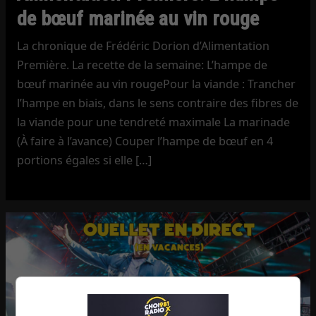
de bœuf marinée au vin rouge
La chronique de Frédéric Dorion d’Alimentation
Première. La recette de la semaine: L’hampe de
bœuf marinée au vin rougePour la viande : Trancher
l’hampe en biais, dans le sens contraire des fibres de
la viande pour une tendreté maximale La marinade
(À faire à l’avance) Couper l’hampe de bœuf en 4
portions égales si elle […]