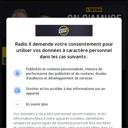
Radio X demande votre consentement pour
utiliser vos données à caractère personnel
dans les cas suivants :
Publicités et contenu personnalisés, mesure de
performance des publicités et du contenu, études
On s’amuse avec les auditeurs : les
d’audience et développement de services
meilleurs « riffs » de guitare de
Stocker et/ou accéder à des informations sur un
appareil
tous les temps !
En savoir plus
L’intro de Couture dans le mid
Vos données à caractère personnel seront traitées, et les
informations liées à votre appareil (cookies, identifiants
uniques et autres types de données) pourront être stockées
et consultées par 66 partenaires, ainsi que partagées avec lui,