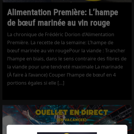
Alimentation Première: L’hampe
de bœuf marinée au vin rouge
La chronique de Frédéric Dorion d’Alimentation
Première. La recette de la semaine: L’hampe de
bœuf marinée au vin rougePour la viande : Trancher
l’hampe en biais, dans le sens contraire des fibres de
la viande pour une tendreté maximale La marinade
(À faire à l’avance) Couper l’hampe de bœuf en 4
portions égales si elle […]