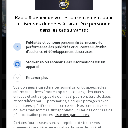
Radio X demande votre consentement pour
utiliser vos données à caractère personnel
dans les cas suivants :
Publicités et contenu personnalisés, mesure de
Tiësto débarque à Québec!
performance des publicités et du contenu, études
d’audience et développement de services
entretient avec Axel Vézina du unity électro fest
Stocker et/ou accéder à des informations sur un
appareil
En savoir plus
Vos données à caractère personnel seront traitées, et les
informations liées à votre appareil (cookies, identifiants
uniques et autres types de données) pourront être stockées
et consultées par 66 partenaires, ainsi que partagées avec lui,
ou utilisées spécifiquement par ce site. Nos partenaires et
nous-mêmes sommes susceptibles d'utiliser des données de
géolocalisation précises.
Liste des partenaires.
Certains fournisseurs sont susceptibles de traiter vos
données à caractère personnel sur la base de l'intérêt