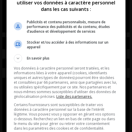
utiliser vos données à caractère personnel
Entrevue avec Marie-Michèle Limoges du
dans les cas suivants :
Cosmodome de Laval.
Publicités et contenu personnalisés, mesure de
performance des publicités et du contenu, études
d’audience et développement de services
Stocker et/ou accéder à des informations sur un
appareil
En savoir plus
Vos données à caractère personnel seront traitées, et les
informations liées à votre appareil (cookies, identifiants
uniques et autres types de données) pourront être stockées
et consultées par 66 partenaires, ainsi que partagées avec lui,
ou utilisées spécifiquement par ce site. Nos partenaires et
nous-mêmes sommes susceptibles d'utiliser des données de
géolocalisation précises.
Liste des partenaires.
Certains fournisseurs sont susceptibles de traiter vos
données à caractère personnel sur la base de l'intérêt
légitime. Vous pouvez vous y opposer en gérant vos options
ci-dessous. Recherchez un lien en bas de cette page ou dans
le menu du site pour gérer ou retirer votre consentement
dans les paramètres des cookies et de confidentialité.