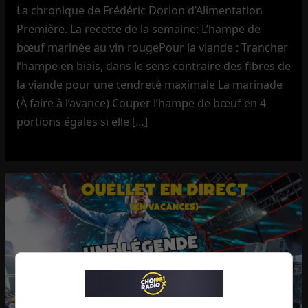
La chronique de Frédéric Dorion d’Alimentation
Première. La recette de la semaine: L’hampe de
bœuf marinée au vin rougePour la viande : Trancher
l’hampe en biais, dans le sens contraire des fibres de
la viande pour une tendreté maximale La marinade
(À faire à l’avance) Couper l’hampe de bœuf en 4
portions égales si elle […]