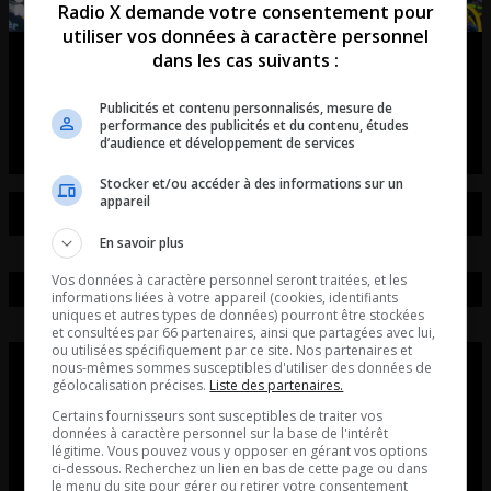
Radio X demande votre consentement pour
utiliser vos données à caractère personnel
dans les cas suivants :
Tiësto débarque à Québec!
Publicités et contenu personnalisés, mesure de
entretient avec Axel Vézina du unity électro fest
performance des publicités et du contenu, études
d’audience et développement de services
Stocker et/ou accéder à des informations sur un
appareil
En savoir plus
Vos données à caractère personnel seront traitées, et les
informations liées à votre appareil (cookies, identifiants
uniques et autres types de données) pourront être stockées
et consultées par 66 partenaires, ainsi que partagées avec lui,
ou utilisées spécifiquement par ce site. Nos partenaires et
nous-mêmes sommes susceptibles d'utiliser des données de
géolocalisation précises.
Liste des partenaires.
Certains fournisseurs sont susceptibles de traiter vos
données à caractère personnel sur la base de l'intérêt
légitime. Vous pouvez vous y opposer en gérant vos options
ci-dessous. Recherchez un lien en bas de cette page ou dans
le menu du site pour gérer ou retirer votre consentement