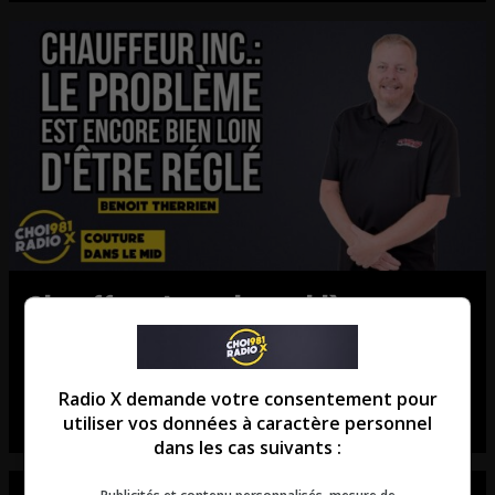
Chauffeur Inc. : le problème est
encore bien loin d’être réglé.
Entrevue avec Benoit Therrien de Truck stop Québec
Radio X demande votre consentement pour
utiliser vos données à caractère personnel
dans les cas suivants :