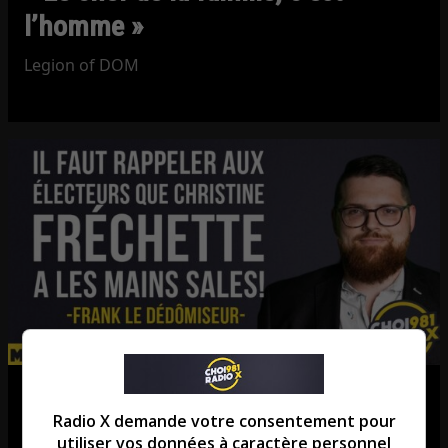
l’homme »
Legion of DOM
Les seuls à pouvoir sauver la CAQ?
Radio X demande votre consentement pour
Boomerland!
utiliser vos données à caractère personnel