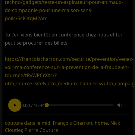
techno/gadgets/teste-un-aspirateur-pour-animaux-
de-compagnie-pour-une-maison-sans-
poils/5sIOtqM2Am
Tu t’en viens bientôt en conférence chez nous et ton
peut se procurer des billets
https://francoischarron.com/securite/prevention/venez-
voir-ma-conference-sur-la-prevention-de-la-fraude-en-
tournee/tRvWPCrXXc/?
utm_source=site&utm_medium=banniere&utm_campai
0:00
/
16:44
couture dans le mid
,
François Charron
,
home
,
Nick
Cloutier
,
Pierre Couture