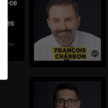
Est-ce
 des
Poirier.