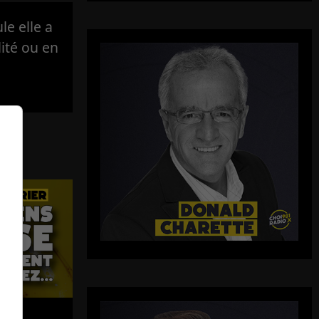
e elle a
lité ou en