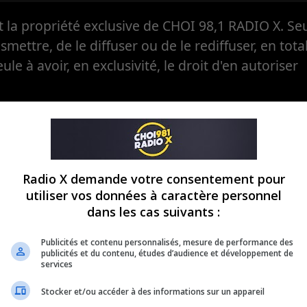
la propriété exclusive de CHOI 98,1 RADIO X. Seul
ansmettre, de le diffuser ou de le rediffuser, en tota
eule à avoir, en exclusivité, le droit d'en autoriser
Radio X demande votre consentement pour
utiliser vos données à caractère personnel
dans les cas suivants :
Publicités et contenu personnalisés, mesure de performance des
publicités et du contenu, études d’audience et développement de
services
Stocker et/ou accéder à des informations sur un appareil