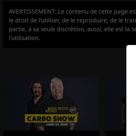
AVERTISSEMENT: Le contenu de cette page est 
le droit de l'utiliser, de le reproduire, de le tr
partie, à sa seule discrétion, aussi, elle est la s
l'utilisation.