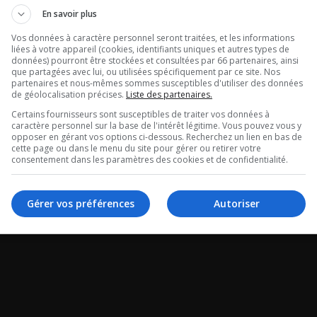
Julie Poirier: 
tour de Radio
En savoir plus
qu’il y a une
tégral du 06-
Vos données à caractère personnel seront traitées, et les informations
liées à votre appareil (cookies, identifiants uniques et autres types de
recrudescence
données) pourront être stockées et consultées par 66 partenaires, ainsi
26
que partagées avec lui, ou utilisées spécifiquement par ce site. Nos
partenaires et nous-mêmes sommes susceptibles d'utiliser des données
ITSS?
de géolocalisation précises.
Liste des partenaires.
 de Radio X -
Certains fournisseurs sont susceptibles de traiter vos données à
caractère personnel sur la base de l'intérêt légitime. Vous pouvez vous y
La chronique de Julie 
 du 06-08-2026
opposer en gérant vos options ci-dessous. Recherchez un lien en bas de
cette page ou dans le menu du site pour gérer ou retirer votre
consentement dans les paramètres des cookies et de confidentialité.
Gérer vos préférences
Autoriser