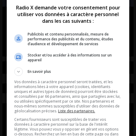
Radio X demande votre consentement pour
utiliser vos données à caractère personnel
Ouellet en direct – Intégral du 07-
dans les cas suivants :
08-2026
Publicités et contenu personnalisés, mesure de
Ouellet en direct - Intégral du 07-08-2026
performance des publicités et du contenu, études
d’audience et développement de services
Stocker et/ou accéder à des informations sur un
appareil
En savoir plus
Vos données à caractère personnel seront traitées, et les
informations liées à votre appareil (cookies, identifiants
uniques et autres types de données) pourront être stockées
et consultées par 66 partenaires, ainsi que partagées avec lui,
ou utilisées spécifiquement par ce site. Nos partenaires et
nous-mêmes sommes susceptibles d'utiliser des données de
géolocalisation précises.
Liste des partenaires.
Certains fournisseurs sont susceptibles de traiter vos
données à caractère personnel sur la base de l'intérêt
légitime. Vous pouvez vous y opposer en gérant vos options
ci-dessous. Recherchez un lien en bas de cette page ou dans