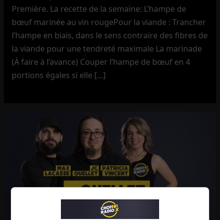
Première. La recette de la semaine: L’hampe de
bœuf marinée au vin rougePour la viande : Trancher
l’hampe en biais, dans le sens contraire des fibres de
la viande pour une tendreté maximale La marinade
(À faire à l’avance) Couper l’hampe de bœuf en 4
portions égales si elle […]