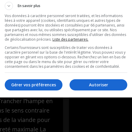
ntation
Ouellet en dir
En savoir plus
ère: L’hampe
Vos données à caractère personnel seront traitées, et les informations
Intégral du 07
liées à votre appareil (cookies, identifiants uniques et autres types de
uf marinée au
données) pourront être stockées et consultées par 66 partenaires, ainsi
2026
que partagées avec lui, ou utilisées spécifiquement par ce site. Nos
partenaires et nous-mêmes sommes susceptibles d'utiliser des données
ouge
de géolocalisation précises.
Liste des partenaires.
Ouellet en direct - In
Certains fournisseurs sont susceptibles de traiter vos données à
caractère personnel sur la base de l'intérêt légitime. Vous pouvez vous y
ique de Frédéric
07-08-2026
opposer en gérant vos options ci-dessous. Recherchez un lien en bas de
cette page ou dans le menu du site pour gérer ou retirer votre
’Alimentation
consentement dans les paramètres des cookies et de confidentialité.
 La recette de la
 L’hampe de bœuf
Gérer vos préférences
Autoriser
au vin rougePour la
 Trancher l’hampe en
ns le sens contraire
s de la viande pour
reté maximale La