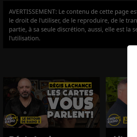
AVERTISSEMENT: Le contenu de cette page est 
le droit de l'utiliser, de le reproduire, de le tr
partie, à sa seule discrétion, aussi, elle est la s
l'utilisation.