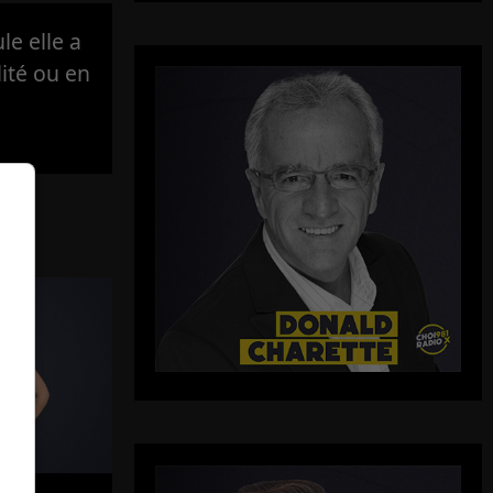
e elle a
lité ou en