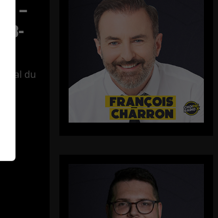
ect –
-08-
tégral du