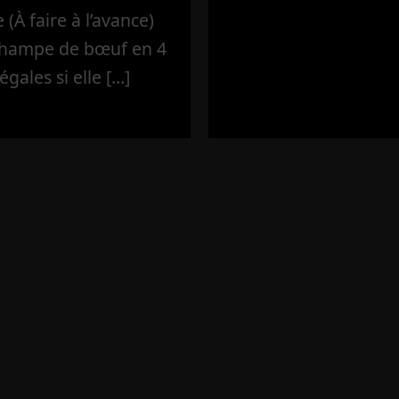
(À faire à l’avance)
’hampe de bœuf en 4
égales si elle […]