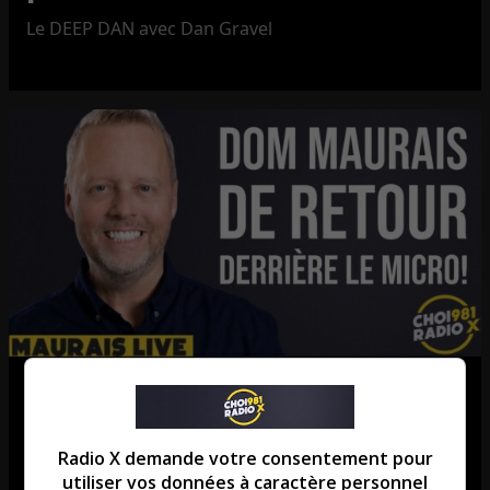
Le DEEP DAN avec Dan Gravel
Message à Ruba : les gais font
face à la peine de mort dans 35
Radio X demande votre consentement pour
pays musulmans! T’en dis quoi?
utiliser vos données à caractère personnel