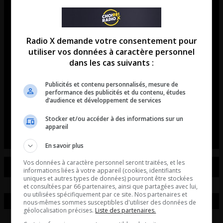
L’intelligence artificielle change maintenant notre
façon de faire des recherches sur Google Grâce à
Gemini, nos Google Docs peuvent maintenant
Radio X demande votre consentement pour
utiliser vos données à caractère personnel
devenir beaucoup plus visuels Une application
dans les cas suivants :
québécoise simplifie les dépenses de groupe sans
transformer une seule personne en comptable
Publicités et contenu personnalisés, mesure de
performance des publicités et du contenu, études
officielle. Le nouveau mode Course de Spotify
d’audience et développement de services
adapte vos chansons à votre entraînement. De
Stocker et/ou accéder à des informations sur un
fausses mises à […]
appareil
En savoir plus
Vos données à caractère personnel seront traitées, et les
informations liées à votre appareil (cookies, identifiants
uniques et autres types de données) pourront être stockées
et consultées par 66 partenaires, ainsi que partagées avec lui,
ou utilisées spécifiquement par ce site. Nos partenaires et
nous-mêmes sommes susceptibles d'utiliser des données de
géolocalisation précises.
Liste des partenaires.