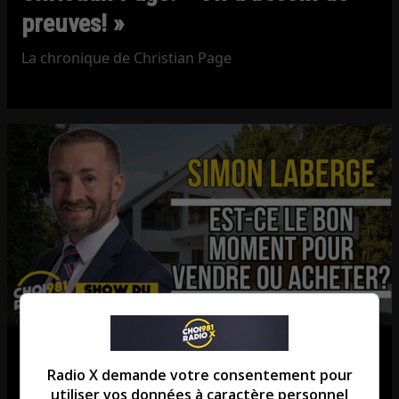
preuves! »
La chronique de Christian Page
Est-ce le bon moment pour vendre
Radio X demande votre consentement pour
ou acheter?
utiliser vos données à caractère personnel