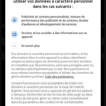
de voitures et de motos!
utiliser vos données à caractère personnel
dans les cas suivants :
L’entrevue avec David Beaudoin
Publicités et contenu personnalisés, mesure de
performance des publicités et du contenu, études
d’audience et développement de services
Stocker et/ou accéder à des informations sur un
appareil
En savoir plus
Vos données à caractère personnel seront traitées, et les
informations liées à votre appareil (cookies, identifiants
uniques et autres types de données) pourront être stockées
et consultées par 66 partenaires, ainsi que partagées avec lui,
ou utilisées spécifiquement par ce site. Nos partenaires et
nous-mêmes sommes susceptibles d'utiliser des données de
géolocalisation précises.
Liste des partenaires.
Certains fournisseurs sont susceptibles de traiter vos
données à caractère personnel sur la base de l'intérêt
légitime. Vous pouvez vous y opposer en gérant vos options
ci-dessous. Recherchez un lien en bas de cette page ou dans
le menu du site pour gérer ou retirer votre consentement
dans les paramètres des cookies et de confidentialité.