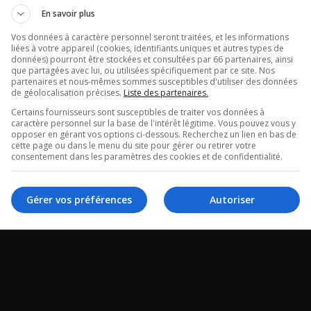
En savoir plus
Vos données à caractère personnel seront traitées, et les informations
Poirier: Est-ce
Tristan Demer
liées à votre appareil (cookies, identifiants uniques et autres types de
données) pourront être stockées et consultées par 66 partenaires, ainsi
que partagées avec lui, ou utilisées spécifiquement par ce site. Nos
y a une
Québec se sou
partenaires et nous-mêmes sommes susceptibles d'utiliser des données
de géolocalisation précises.
Liste des partenaires.
descence des
des Pierrafeu!
Certains fournisseurs sont susceptibles de traiter vos données à
caractère personnel sur la base de l'intérêt légitime. Vous pouvez vous y
opposer en gérant vos options ci-dessous. Recherchez un lien en bas de
Entrevue avec Trista
cette page ou dans le menu du site pour gérer ou retirer votre
consentement dans les paramètres des cookies et de confidentialité.
que de Julie Poirier.
Gérer vos préférences
Autoriser