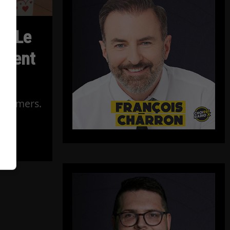
s: Le
vient
n Demers.