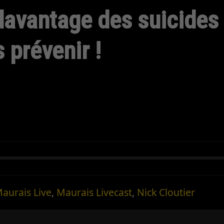
davantage des suicides !
s prévenir !
aurais Live
,
Maurais Livecast
,
Nick Cloutier