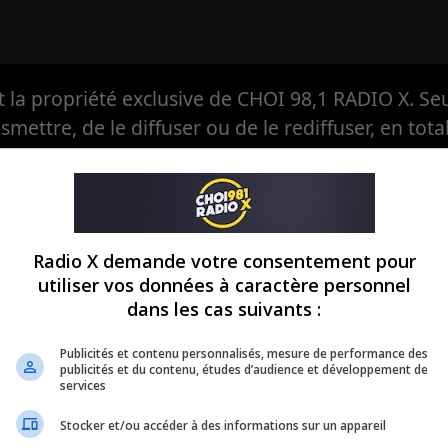
la propriété exclusive de CHOI 98,1 RADIO X. Seul
ansmettre, de le diffuser ou de le rediffuser, en tota
eule à avoir, en exclusivité, le droit d'en autoriser
Radio X demande votre consentement pour
utiliser vos données à caractère personnel
dans les cas suivants :
Publicités et contenu personnalisés, mesure de performance des
publicités et du contenu, études d’audience et développement de
services
Stocker et/ou accéder à des informations sur un appareil