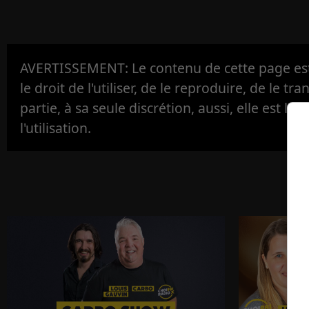
AVERTISSEMENT: Le contenu de cette page est 
le droit de l'utiliser, de le reproduire, de le tr
partie, à sa seule discrétion, aussi, elle est la s
l'utilisation.