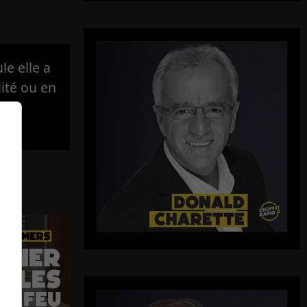
e elle a
lité ou en