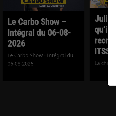
Julie 
Le Carbo Show –
qu’il 
Intégral du 06-08-
recru
2026
ITSS?
Le Carbo Show - Intégral du
La chroni
06-08-2026