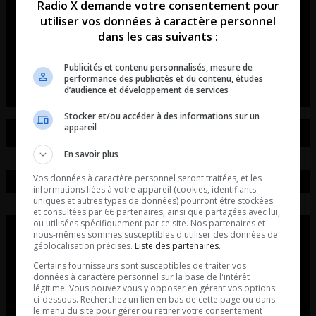
Radio X demande votre consentement pour
révolutionne les rassemblements
utiliser vos données à caractère personnel
de voitures et de motos!
dans les cas suivants :
L’entrevue avec David Beaudoin
Publicités et contenu personnalisés, mesure de
performance des publicités et du contenu, études
d’audience et développement de services
Stocker et/ou accéder à des informations sur un
appareil
En savoir plus
Vos données à caractère personnel seront traitées, et les
informations liées à votre appareil (cookies, identifiants
uniques et autres types de données) pourront être stockées
et consultées par 66 partenaires, ainsi que partagées avec lui,
ou utilisées spécifiquement par ce site. Nos partenaires et
nous-mêmes sommes susceptibles d'utiliser des données de
géolocalisation précises.
Liste des partenaires.
Certains fournisseurs sont susceptibles de traiter vos
données à caractère personnel sur la base de l'intérêt
légitime. Vous pouvez vous y opposer en gérant vos options
ci-dessous. Recherchez un lien en bas de cette page ou dans
le menu du site pour gérer ou retirer votre consentement