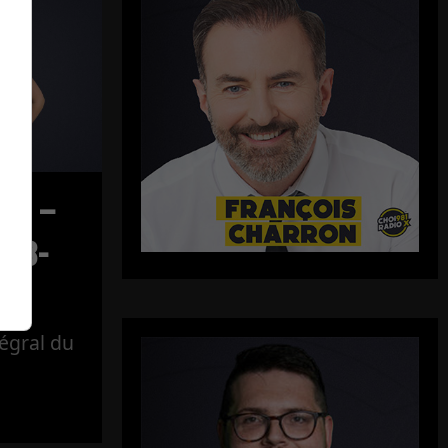
ect –
-08-
tégral du