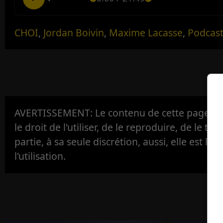
CHOI
,
Jordan Boivin
,
Maxime Lacasse
,
Podcas
AVERTISSEMENT: Le contenu de cette page est 
le droit de l'utiliser, de le reproduire, de le tr
partie, à sa seule discrétion, aussi, elle est la s
l'utilisation.