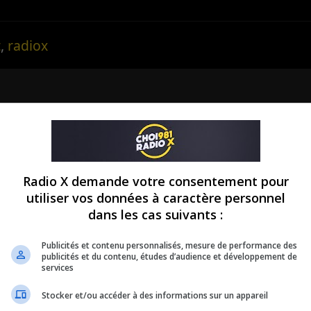
t
,
radiox
la propriété exclusive de CHOI 98,1 RADIO X. Seul
ansmettre, de le diffuser ou de le rediffuser, en tota
Radio X demande votre consentement pour
eule à avoir, en exclusivité, le droit d'en autoriser
utiliser vos données à caractère personnel
dans les cas suivants :
Publicités et contenu personnalisés, mesure de performance des
publicités et du contenu, études d’audience et développement de
services
Stocker et/ou accéder à des informations sur un appareil