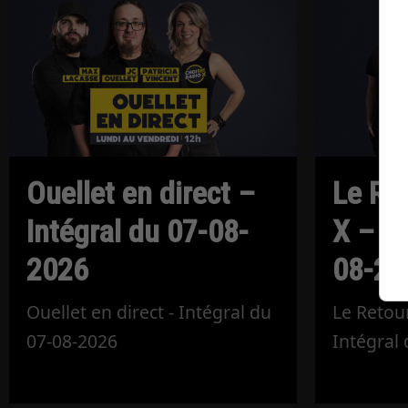
Ouellet en direct –
Le Re
Intégral du 07-08-
X – In
2026
08-20
Ouellet en direct - Intégral du
Le Retour
07-08-2026
Intégral