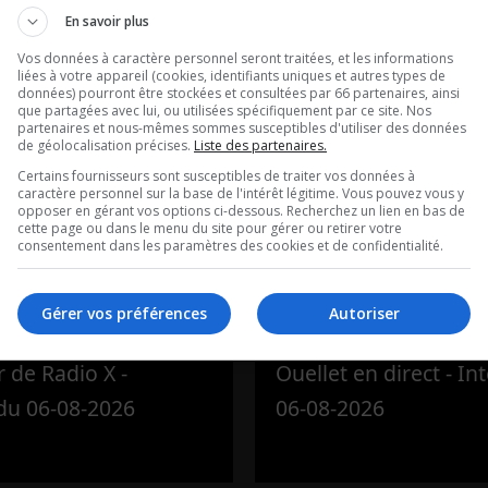
En savoir plus
Vos données à caractère personnel seront traitées, et les informations
liées à votre appareil (cookies, identifiants uniques et autres types de
données) pourront être stockées et consultées par 66 partenaires, ainsi
que partagées avec lui, ou utilisées spécifiquement par ce site. Nos
partenaires et nous-mêmes sommes susceptibles d'utiliser des données
de géolocalisation précises.
Liste des partenaires.
Certains fournisseurs sont susceptibles de traiter vos données à
caractère personnel sur la base de l'intérêt légitime. Vous pouvez vous y
opposer en gérant vos options ci-dessous. Recherchez un lien en bas de
tour de Radio
Ouellet en dir
cette page ou dans le menu du site pour gérer ou retirer votre
consentement dans les paramètres des cookies et de confidentialité.
tégral du 06-
Intégral du 06
26
2026
Gérer vos préférences
Autoriser
 de Radio X -
Ouellet en direct - In
 du 06-08-2026
06-08-2026