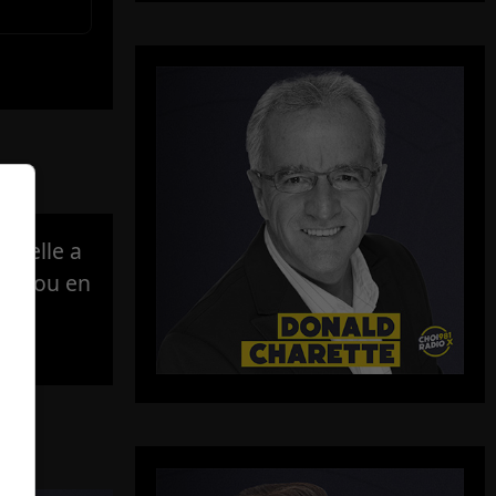
e elle a
lité ou en