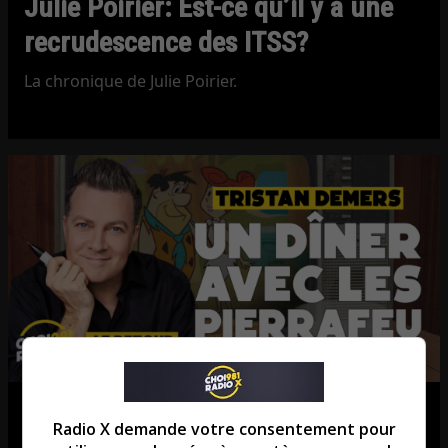
Julie Poirier: Est-ce qu’il y a une
recrudescence des ITSS?
La chronique de Julie Poirier.
Tristan Demers: Le Québec se
Radio X demande votre consentement pour