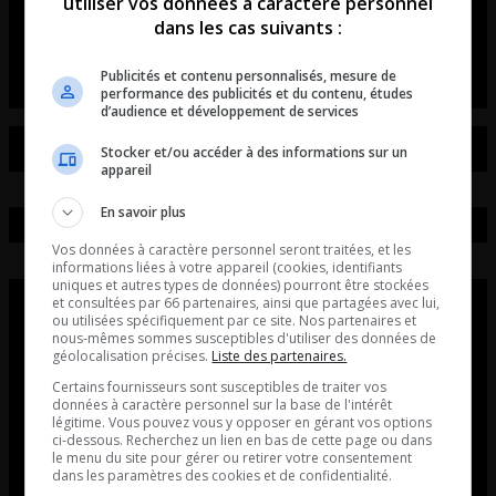
souvient des Pierrafeu!
utiliser vos données à caractère personnel
dans les cas suivants :
Entrevue avec Tristan Demers.
Publicités et contenu personnalisés, mesure de
performance des publicités et du contenu, études
d’audience et développement de services
Stocker et/ou accéder à des informations sur un
appareil
En savoir plus
Vos données à caractère personnel seront traitées, et les
informations liées à votre appareil (cookies, identifiants
uniques et autres types de données) pourront être stockées
et consultées par 66 partenaires, ainsi que partagées avec lui,
ou utilisées spécifiquement par ce site. Nos partenaires et
nous-mêmes sommes susceptibles d'utiliser des données de
géolocalisation précises.
Liste des partenaires.
Certains fournisseurs sont susceptibles de traiter vos
données à caractère personnel sur la base de l'intérêt
légitime. Vous pouvez vous y opposer en gérant vos options
ci-dessous. Recherchez un lien en bas de cette page ou dans
le menu du site pour gérer ou retirer votre consentement
dans les paramètres des cookies et de confidentialité.