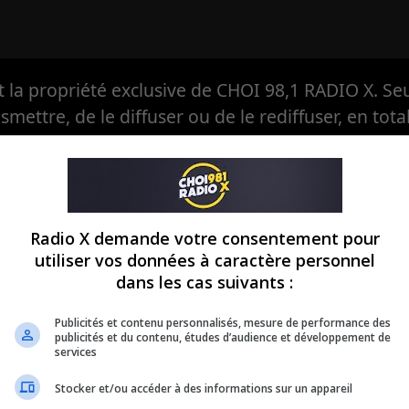
la propriété exclusive de CHOI 98,1 RADIO X. Seul
ansmettre, de le diffuser ou de le rediffuser, en tota
eule à avoir, en exclusivité, le droit d'en autoriser
Radio X demande votre consentement pour
utiliser vos données à caractère personnel
dans les cas suivants :
Publicités et contenu personnalisés, mesure de performance des
publicités et du contenu, études d’audience et développement de
services
Stocker et/ou accéder à des informations sur un appareil