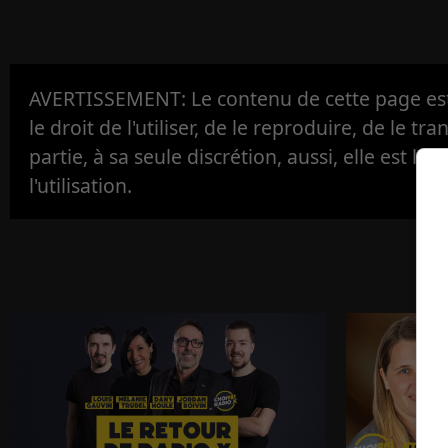
AVERTISSEMENT: Le contenu de cette page est 
le droit de l'utiliser, de le reproduire, de le tr
partie, à sa seule discrétion, aussi, elle est la s
l'utilisation.