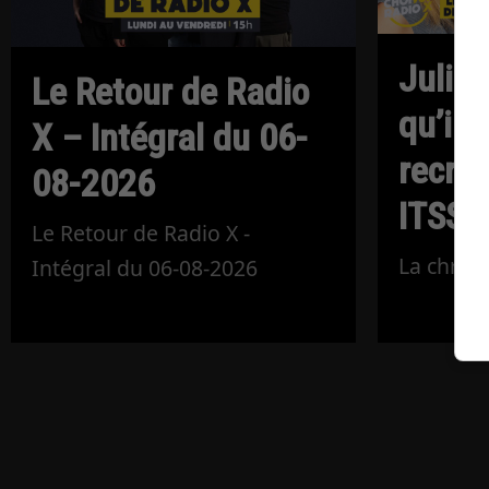
Julie 
Le Retour de Radio
qu’il 
X – Intégral du 06-
recru
08-2026
ITSS?
Le Retour de Radio X -
La chroni
Intégral du 06-08-2026