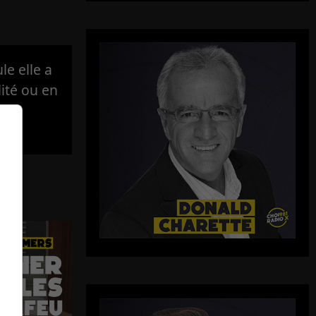
e elle a
lité ou en