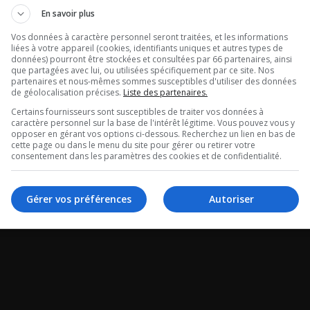
En savoir plus
Vos données à caractère personnel seront traitées, et les informations
Poirier: Est-ce
Tristan Demer
liées à votre appareil (cookies, identifiants uniques et autres types de
données) pourront être stockées et consultées par 66 partenaires, ainsi
que partagées avec lui, ou utilisées spécifiquement par ce site. Nos
y a une
Québec se sou
partenaires et nous-mêmes sommes susceptibles d'utiliser des données
de géolocalisation précises.
Liste des partenaires.
descence des
des Pierrafeu!
Certains fournisseurs sont susceptibles de traiter vos données à
caractère personnel sur la base de l'intérêt légitime. Vous pouvez vous y
opposer en gérant vos options ci-dessous. Recherchez un lien en bas de
Entrevue avec Trista
cette page ou dans le menu du site pour gérer ou retirer votre
consentement dans les paramètres des cookies et de confidentialité.
que de Julie Poirier.
Gérer vos préférences
Autoriser