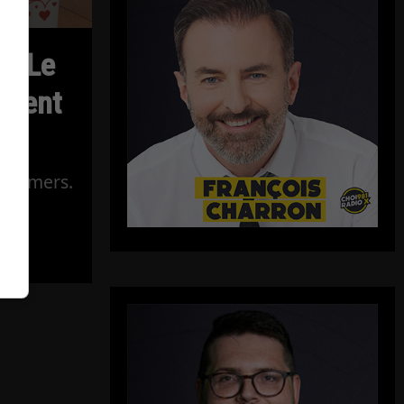
s: Le
vient
n Demers.