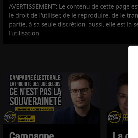
AVERTISSEMENT: Le contenu de cette page est 
le droit de l'utiliser, de le reproduire, de le tr
partie, à sa seule discrétion, aussi, elle est la s
l'utilisation.
Campagne
La ch