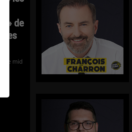
fs » de
s les
ns le mid