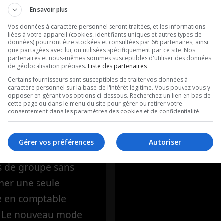
En savoir plus
oischarron.com
auditeurs : les
Vos données à caractère personnel seront traitées, et les informations
meilleurs « rif
liées à votre appareil (cookies, identifiants uniques et autres types de
ence artificielle
données) pourront être stockées et consultées par 66 partenaires, ainsi
que partagées avec lui, ou utilisées spécifiquement par ce site. Nos
guitare de tou
aintenant notre
partenaires et nous-mêmes sommes susceptibles d'utiliser des données
de géolocalisation précises.
Liste des partenaires.
 faire des recherches
temps !
Certains fournisseurs sont susceptibles de traiter vos données à
le Grâce à Gemini,
caractère personnel sur la base de l'intérêt légitime. Vous pouvez vous y
opposer en gérant vos options ci-dessous. Recherchez un lien en bas de
L’intro de Couture da
le Docs peuvent
cette page ou dans le menu du site pour gérer ou retirer votre
consentement dans les paramètres des cookies et de confidentialité.
nt devenir beaucoup
els Une application
Gérer vos préférences
Autoriser
e simplifie les
 de groupe sans
mer une seule
 en comptable
le. Le nouveau mode