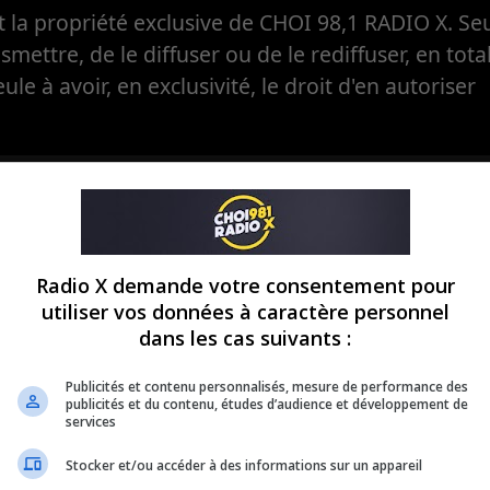
la propriété exclusive de CHOI 98,1 RADIO X. Seul
ansmettre, de le diffuser ou de le rediffuser, en tota
eule à avoir, en exclusivité, le droit d'en autoriser
Radio X demande votre consentement pour
utiliser vos données à caractère personnel
dans les cas suivants :
Publicités et contenu personnalisés, mesure de performance des
publicités et du contenu, études d’audience et développement de
services
Stocker et/ou accéder à des informations sur un appareil
ronique de
On s’amuse av