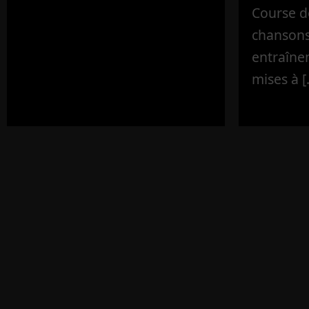
Course d
chansons
entraîne
mises à [