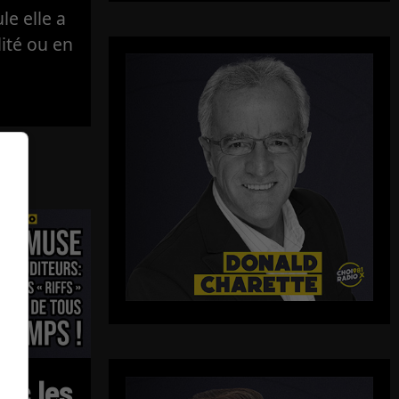
e elle a
lité ou en
ec les