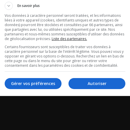
re dans le mid
Maurais Live 
En savoir plus
gral du 07-08-
Vos données à caractère personnel seront traitées, et les informations
Intégral du 07
liées à votre appareil (cookies, identifiants uniques et autres types de
données) pourront être stockées et consultées par 66 partenaires, ainsi
2026
que partagées avec lui, ou utilisées spécifiquement par ce site. Nos
partenaires et nous-mêmes sommes susceptibles d'utiliser des données
de géolocalisation précises.
Liste des partenaires.
ans le mid - Intégral
Maurais Live - Intégr
Certains fournisseurs sont susceptibles de traiter vos données à
caractère personnel sur la base de l'intérêt légitime. Vous pouvez vous y
-2026
08-2026
opposer en gérant vos options ci-dessous. Recherchez un lien en bas de
cette page ou dans le menu du site pour gérer ou retirer votre
consentement dans les paramètres des cookies et de confidentialité.
Gérer vos préférences
Autoriser