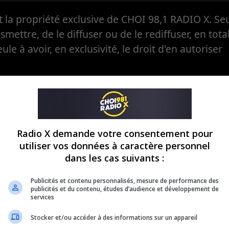
la propriété exclusive de CHOI 98,1 RADIO X. Seul
ansmettre, de le diffuser ou de le rediffuser, en tota
eule à avoir, en exclusivité, le droit d'en autoriser
Radio X demande votre consentement pour
utiliser vos données à caractère personnel
dans les cas suivants :
Publicités et contenu personnalisés, mesure de performance des
publicités et du contenu, études d’audience et développement de
services
Stocker et/ou accéder à des informations sur un appareil