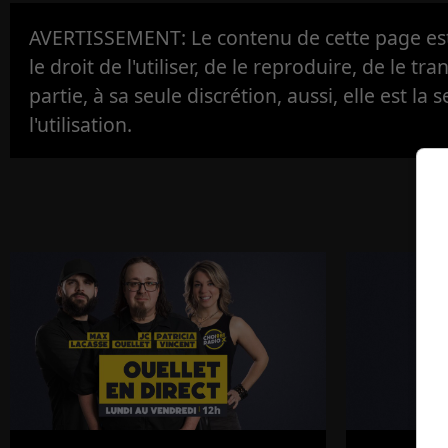
AVERTISSEMENT: Le contenu de cette page est 
le droit de l'utiliser, de le reproduire, de le tr
partie, à sa seule discrétion, aussi, elle est la s
l'utilisation.