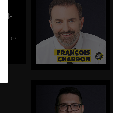
–
-08-
al du 07-