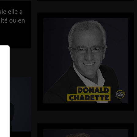
e elle a
lité ou en