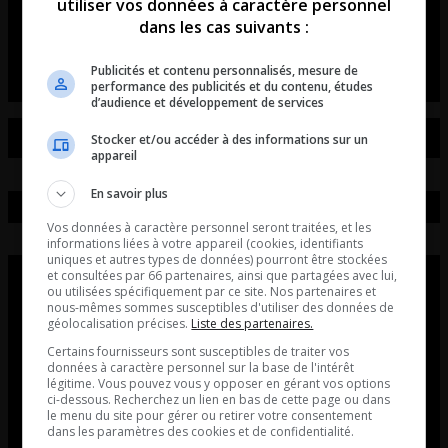
de voitures et de motos!
utiliser vos données à caractère personnel
dans les cas suivants :
L’entrevue avec David Beaudoin
Publicités et contenu personnalisés, mesure de
performance des publicités et du contenu, études
d’audience et développement de services
Stocker et/ou accéder à des informations sur un
appareil
En savoir plus
Vos données à caractère personnel seront traitées, et les
informations liées à votre appareil (cookies, identifiants
uniques et autres types de données) pourront être stockées
et consultées par 66 partenaires, ainsi que partagées avec lui,
ou utilisées spécifiquement par ce site. Nos partenaires et
nous-mêmes sommes susceptibles d'utiliser des données de
géolocalisation précises.
Liste des partenaires.
Certains fournisseurs sont susceptibles de traiter vos
données à caractère personnel sur la base de l'intérêt
légitime. Vous pouvez vous y opposer en gérant vos options
ci-dessous. Recherchez un lien en bas de cette page ou dans
le menu du site pour gérer ou retirer votre consentement
dans les paramètres des cookies et de confidentialité.