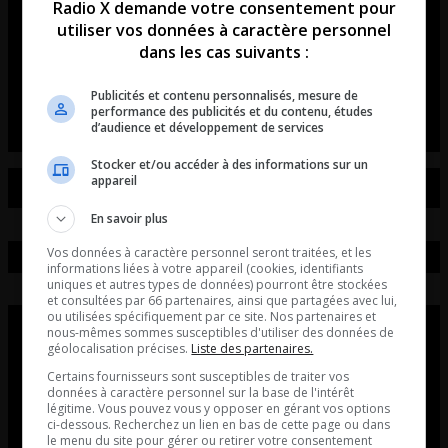
Radio X demande votre consentement pour
révolutionne les rassemblements
utiliser vos données à caractère personnel
de voitures et de motos!
dans les cas suivants :
L’entrevue avec David Beaudoin
Publicités et contenu personnalisés, mesure de
performance des publicités et du contenu, études
d’audience et développement de services
Stocker et/ou accéder à des informations sur un
appareil
En savoir plus
Vos données à caractère personnel seront traitées, et les
informations liées à votre appareil (cookies, identifiants
uniques et autres types de données) pourront être stockées
et consultées par 66 partenaires, ainsi que partagées avec lui,
ou utilisées spécifiquement par ce site. Nos partenaires et
nous-mêmes sommes susceptibles d'utiliser des données de
géolocalisation précises.
Liste des partenaires.
Certains fournisseurs sont susceptibles de traiter vos
données à caractère personnel sur la base de l'intérêt
légitime. Vous pouvez vous y opposer en gérant vos options
ci-dessous. Recherchez un lien en bas de cette page ou dans
le menu du site pour gérer ou retirer votre consentement