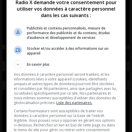
Radio X demande votre consentement pour
révolutionne les rassemblements
utiliser vos données à caractère personnel
de voitures et de motos!
dans les cas suivants :
L’entrevue avec David Beaudoin
Publicités et contenu personnalisés, mesure de
performance des publicités et du contenu, études
d’audience et développement de services
Stocker et/ou accéder à des informations sur un
appareil
En savoir plus
Vos données à caractère personnel seront traitées, et les
informations liées à votre appareil (cookies, identifiants
uniques et autres types de données) pourront être stockées
et consultées par 66 partenaires, ainsi que partagées avec lui,
ou utilisées spécifiquement par ce site. Nos partenaires et
nous-mêmes sommes susceptibles d'utiliser des données de
géolocalisation précises.
Liste des partenaires.
Certains fournisseurs sont susceptibles de traiter vos
données à caractère personnel sur la base de l'intérêt
légitime. Vous pouvez vous y opposer en gérant vos options
ci-dessous. Recherchez un lien en bas de cette page ou dans
le menu du site pour gérer ou retirer votre consentement