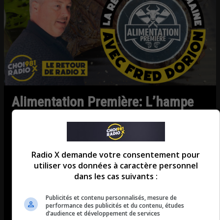
Alimentation Première: L’hampe
de bœuf marinée au vin rouge
La chronique de Frédéric Dorion d’Alimentation
Première. La recette de la semaine: L’hampe de
Radio X demande votre consentement pour
bœuf marinée au vin rougePour la viande : Trancher
utiliser vos données à caractère personnel
dans les cas suivants :
l’hampe en biais, dans le sens contraire des fibres de
la viande pour une tendreté maximale La marinade
Publicités et contenu personnalisés, mesure de
(À faire à l’avance) Couper l’hampe de bœuf en 4
performance des publicités et du contenu, études
d’audience et développement de services
portions égales si elle […]