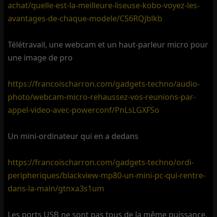
achat/quelle-est-la-meilleure-liseuse-kobo-voyez-les-
avantages-de-chaque-modele/CS6RQjblkb
Télétravail, une webcam et un haut-parleur micro pour
une image de pro
https://francoischarron.com/gadgets-techno/audio-
photo/webcam-micro-rehaussez-vos-reunions-par-
appel-video-avec-powerconf/PnLsLGXFSo
Un mini-ordinateur qui en a dedans
https://francoischarron.com/gadgets-techno/ordi-
peripheriques/blackview-mp80-un-mini-pc-qui-rentre-
dans-la-main/gtnxa3s1um
Les ports USB ne sont pas tous de la même puissance,