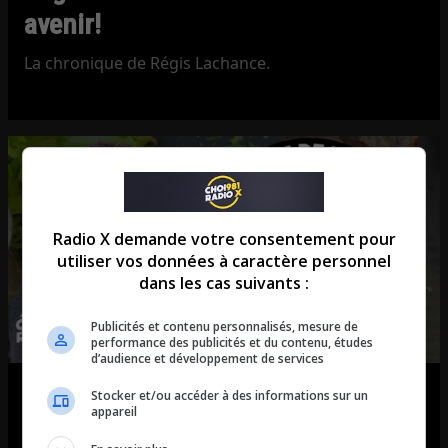
avenir!
La chronique de Régis Lachance.
Radio X demande votre consentement pour
utiliser vos données à caractère personnel
dans les cas suivants :
Publicités et contenu personnalisés, mesure de
performance des publicités et du contenu, études
d’audience et développement de services
Alimentation Première: L’hampe
Stocker et/ou accéder à des informations sur un
appareil
de bœuf marinée au vin rouge