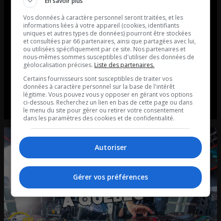
En savoir plus
La chronique de Frédéric Dorion d’Alimentation
Vos données à caractère personnel seront traitées, et les
Première. La recette de la semaine: L’hampe de
informations liées à votre appareil (cookies, identifiants
uniques et autres types de données) pourront être stockées
bœuf marinée au vin rougePour la viande : Trancher
et consultées par 66 partenaires, ainsi que partagées avec lui,
ou utilisées spécifiquement par ce site. Nos partenaires et
l’hampe en biais, dans le sens contraire des fibres de
nous-mêmes sommes susceptibles d'utiliser des données de
la viande pour une tendreté maximale La marinade
géolocalisation précises.
Liste des partenaires.
(À faire à l’avance) Couper l’hampe de bœuf en 4
Certains fournisseurs sont susceptibles de traiter vos
données à caractère personnel sur la base de l'intérêt
portions égales si elle […]
légitime. Vous pouvez vous y opposer en gérant vos options
ci-dessous. Recherchez un lien en bas de cette page ou dans
le menu du site pour gérer ou retirer votre consentement
dans les paramètres des cookies et de confidentialité.
Autoriser
Gérer vos préférences