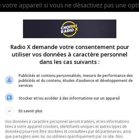
votre appareil si vous ne désactivez pas une opt
b-applications/voici-quoi-desactiver-pour-bloque
Radio X demande votre consentement pour
utiliser vos données à caractère personnel
dans les cas suivants :
e recevoir des soumissions dans lever e petit doi
Publicités et contenu personnalisés, mesure de performance des
publicités et du contenu, études d’audience et développement de
nomies-rabais/trouvez-les-meilleures-soumissions
services
Stocker et/ou accéder à des informations sur un appareil
En savoir plus
os photos sur Instagram et Facebook
Vos données à caractère personnel seront traitées, et les informations
liées à votre appareil (cookies, identifiants uniques et autres types de
données) pourront être stockées et consultées par 66 partenaires, ainsi
facebook/comment-telecharger-toutes-nos-photos
que partagées avec lui, ou utilisées spécifiquement par ce site. Nos