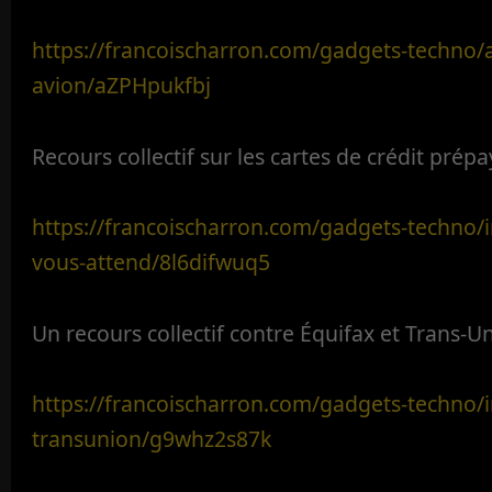
https://francoischarron.com/gadgets-techno/
avion/aZPHpukfbj
Recours collectif sur les cartes de crédit prép
https://francoischarron.com/gadgets-techno/i
vous-attend/8l6difwuq5
Un recours collectif contre Équifax et Trans-U
https://francoischarron.com/gadgets-techno/in
transunion/g9whz2s87k