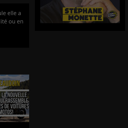
e elle a
lité ou en