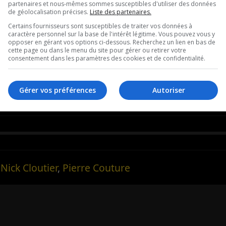
partenaires et nous-mêmes sommes susceptibles d'utiliser des données
de géolocalisation précises.
Liste des partenaires.
Certains fournisseurs sont susceptibles de traiter vos données à
caractère personnel sur la base de l'intérêt légitime. Vous pouvez vous y
on de la fraude en salle ou en Vidéo sur demande
opposer en gérant vos options ci-dessous. Recherchez un lien en bas de
cette page ou dans le menu du site pour gérer ou retirer votre
consentement dans les paramètres des cookies et de confidentialité.
ion/venez-voir-ma-conference-sur-la-prevention-d
Gérer vos préférences
Autoriser
,
Nick Cloutier
,
Pierre Couture