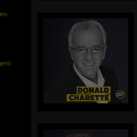
en-
gent-