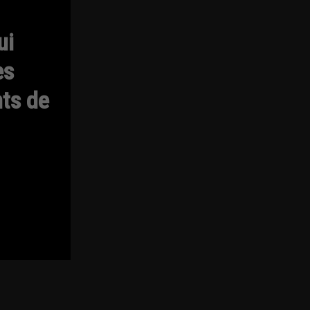
ui
es
ts de
d