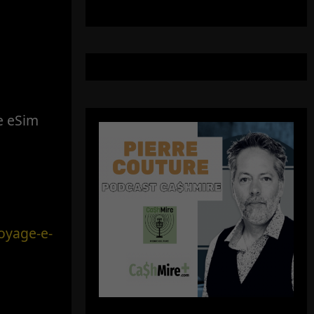
ne eSim
oyage-e-