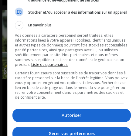
d’audience et développement de services
Stocker et/ou accéder à des informations sur un appareil
En savoir plus
Vos données à caractère personnel seront traitées, et les
informations liées à votre appareil (cookies, identifiants uniques
et autres types de données) pourront être stockées et consultées
par 66 partenaires, ainsi que partagées avec lui, ou utilisées
spécifiquement par ce site. Nos partenaires et nous-mêmes
sommes susceptibles d'utiliser des données de géolocalisation
précises.
Liste des partenaires.
Certains fournisseurs sont susceptibles de traiter vos données à
caractère personnel sur la base de l'intérêt légitime. Vous pouvez
vous y opposer en gérant vos options ci-dessous. Recherchez un
Le cannabis médical comme
lien en bas de cette page ou dans le menu du site pour gérer ou
retirer votre consentement dans les paramètres des cookies et
de confidentialité.
traitement
Entretient avec Marc André Brissette Hebert de chez
Autoriser
solution cannabis médical
Gérer vos préférences