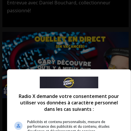
Entrevue avec Daniel Bouchard, collectionneur
passionné!
Radio X demande votre consentement pour
utiliser vos données à caractère personnel
Gary découvre le gaming de 2026
dans les cas suivants :
Segment jeux vidéos avec Daniel Carosella!
Publicités et contenu personnalisés, mesure de
performance des publicités et du contenu, études