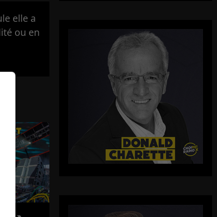
e elle a
lité ou en