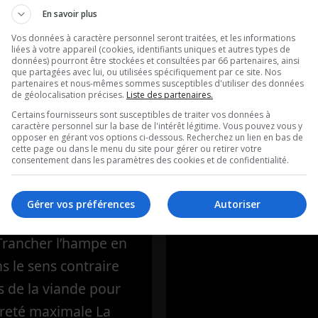
ntation
Tiësto débarq
En savoir plus
ère: L’hampe
Québec!
Vos données à caractère personnel seront traitées, et les informations
liées à votre appareil (cookies, identifiants uniques et autres types de
uf marinée au
données) pourront être stockées et consultées par 66 partenaires, ainsi
entretient avec Axel 
que partagées avec lui, ou utilisées spécifiquement par ce site. Nos
partenaires et nous-mêmes sommes susceptibles d'utiliser des données
ouge
unity électro fest
de géolocalisation précises.
Liste des partenaires.
Certains fournisseurs sont susceptibles de traiter vos données à
caractère personnel sur la base de l'intérêt légitime. Vous pouvez vous y
ique de Frédéric
opposer en gérant vos options ci-dessous. Recherchez un lien en bas de
cette page ou dans le menu du site pour gérer ou retirer votre
’Alimentation
consentement dans les paramètres des cookies et de confidentialité.
 La recette de la
 L’hampe de bœuf
Gérer vos préférences
Autoriser
au vin rougePour la
 Trancher l’hampe en
ns le sens contraire
s de la viande pour
reté maximale La