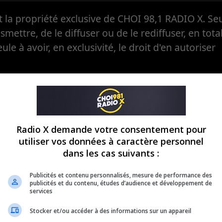
la propriété exclusive de CHOI 98,1 RADIO X. Seul
ansmettre, de le diffuser ou de le rediffuser, en tota
eule à avoir, en exclusivité, le droit d'en autoriser
Radio X demande votre consentement pour
utiliser vos données à caractère personnel
dans les cas suivants :
Publicités et contenu personnalisés, mesure de performance des
publicités et du contenu, études d’audience et développement de
services
Stocker et/ou accéder à des informations sur un appareil