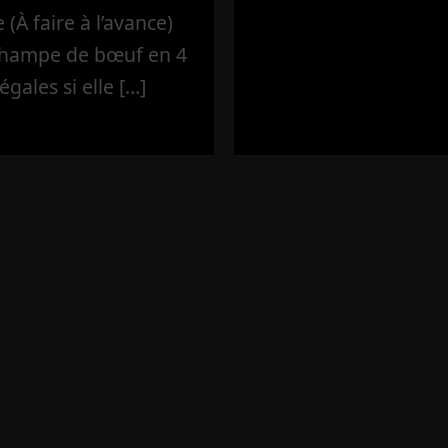
(À faire à l’avance)
’hampe de bœuf en 4
égales si elle […]