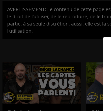
AVERTISSEMENT: Le contenu de cette page est 
le droit de l'utiliser, de le reproduire, de le tr
partie, à sa seule discrétion, aussi, elle est la s
l'utilisation.