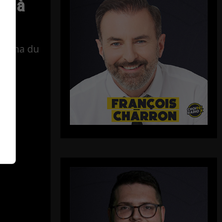
ue à
Vézina du