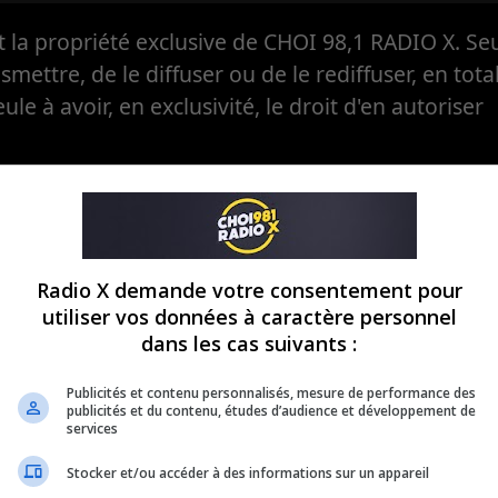
la propriété exclusive de CHOI 98,1 RADIO X. Seul
ansmettre, de le diffuser ou de le rediffuser, en tota
eule à avoir, en exclusivité, le droit d'en autoriser
Radio X demande votre consentement pour
utiliser vos données à caractère personnel
dans les cas suivants :
Publicités et contenu personnalisés, mesure de performance des
publicités et du contenu, études d’audience et développement de
services
Stocker et/ou accéder à des informations sur un appareil