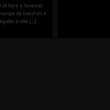
(À faire à l’avance)
’hampe de bœuf en 4
égales si elle […]