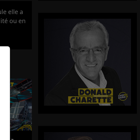
e elle a
lité ou en