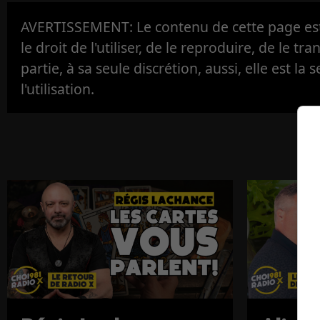
AVERTISSEMENT: Le contenu de cette page est 
le droit de l'utiliser, de le reproduire, de le tr
partie, à sa seule discrétion, aussi, elle est la s
l'utilisation.