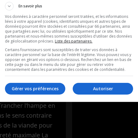
ntation
Tiësto débarq
En savoir plus
ère: L’hampe
Québec!
Vos données à caractère personnel seront traitées, et les informations
liées à votre appareil (cookies, identifiants uniques et autres types de
uf marinée au
données) pourront être stockées et consultées par 66 partenaires, ainsi
entretient avec Axel 
que partagées avec lui, ou utilisées spécifiquement par ce site. Nos
partenaires et nous-mêmes sommes susceptibles d'utiliser des données
ouge
unity électro fest
de géolocalisation précises.
Liste des partenaires.
Certains fournisseurs sont susceptibles de traiter vos données à
caractère personnel sur la base de l'intérêt légitime. Vous pouvez vous y
ique de Frédéric
opposer en gérant vos options ci-dessous. Recherchez un lien en bas de
cette page ou dans le menu du site pour gérer ou retirer votre
’Alimentation
consentement dans les paramètres des cookies et de confidentialité.
 La recette de la
 L’hampe de bœuf
Gérer vos préférences
Autoriser
au vin rougePour la
 Trancher l’hampe en
ns le sens contraire
s de la viande pour
reté maximale La