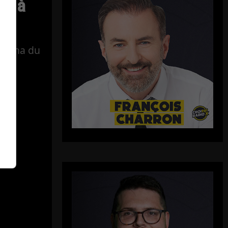
ue à
Vézina du