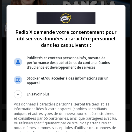
Radio X demande votre consentement pour
utiliser vos données à caractère personnel
dans les cas suivants :
Marie-Michèle Limoges: Un
Canadien retourne sur la Station
Publicités et contenu personnalisés, mesure de
performance des publicités et du contenu, études
Spatiale!
d’audience et développement de services
Stocker et/ou accéder à des informations sur un
Entrevue avec Marie-Michèle Limoges du
appareil
Cosmodome de Laval.
En savoir plus
Vos données à caractère personnel seront traitées, et les
informations liées à votre appareil (cookies, identifiants
uniques et autres types de données) pourront être stockées
et consultées par 66 partenaires, ainsi que partagées avec lui,
ou utilisées spécifiquement par ce site. Nos partenaires et
nous-mêmes sommes susceptibles d'utiliser des données de