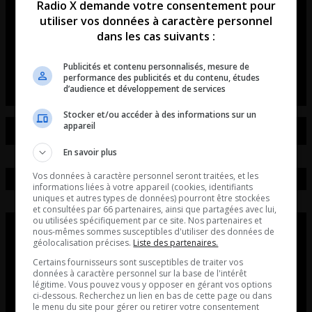
Radio X demande votre consentement pour
révolutionne les rassemblements
utiliser vos données à caractère personnel
de voitures et de motos!
dans les cas suivants :
L’entrevue avec David Beaudoin
Publicités et contenu personnalisés, mesure de
performance des publicités et du contenu, études
d’audience et développement de services
Stocker et/ou accéder à des informations sur un
appareil
En savoir plus
Vos données à caractère personnel seront traitées, et les
informations liées à votre appareil (cookies, identifiants
uniques et autres types de données) pourront être stockées
et consultées par 66 partenaires, ainsi que partagées avec lui,
ou utilisées spécifiquement par ce site. Nos partenaires et
nous-mêmes sommes susceptibles d'utiliser des données de
géolocalisation précises.
Liste des partenaires.
Certains fournisseurs sont susceptibles de traiter vos
données à caractère personnel sur la base de l'intérêt
légitime. Vous pouvez vous y opposer en gérant vos options
ci-dessous. Recherchez un lien en bas de cette page ou dans
le menu du site pour gérer ou retirer votre consentement