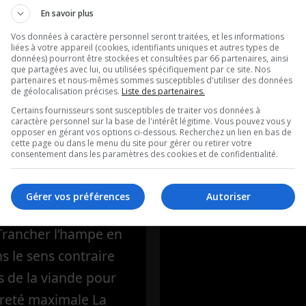
ntation
Ouellet en dir
En savoir plus
ère: L’hampe
Vos données à caractère personnel seront traitées, et les informations
Intégral du 07
liées à votre appareil (cookies, identifiants uniques et autres types de
uf marinée au
données) pourront être stockées et consultées par 66 partenaires, ainsi
2026
que partagées avec lui, ou utilisées spécifiquement par ce site. Nos
partenaires et nous-mêmes sommes susceptibles d'utiliser des données
ouge
de géolocalisation précises.
Liste des partenaires.
Ouellet en direct - In
Certains fournisseurs sont susceptibles de traiter vos données à
caractère personnel sur la base de l'intérêt légitime. Vous pouvez vous y
ique de Frédéric
07-08-2026
opposer en gérant vos options ci-dessous. Recherchez un lien en bas de
cette page ou dans le menu du site pour gérer ou retirer votre
’Alimentation
consentement dans les paramètres des cookies et de confidentialité.
 La recette de la
 L’hampe de bœuf
Gérer vos préférences
Autoriser
au vin rougePour la
 Trancher l’hampe en
ns le sens contraire
s de la viande pour
reté maximale La