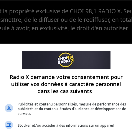
la propriété exclusive de CHOI 98,1 RADIO X. Seul
ansmettre, de le diffuser ou de le rediffuser, en tota
eule à avoir, en exclusivité, le droit d'en autoriser
Radio X demande votre consentement pour
utiliser vos données à caractère personnel
dans les cas suivants :
Publicités et contenu personnalisés, mesure de performance des
publicités et du contenu, études d’audience et développement de
services
Stocker et/ou accéder à des informations sur un appareil