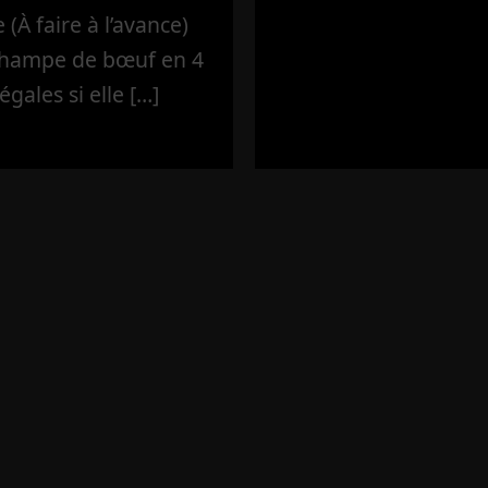
(À faire à l’avance)
’hampe de bœuf en 4
égales si elle […]