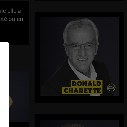
e elle a
lité ou en