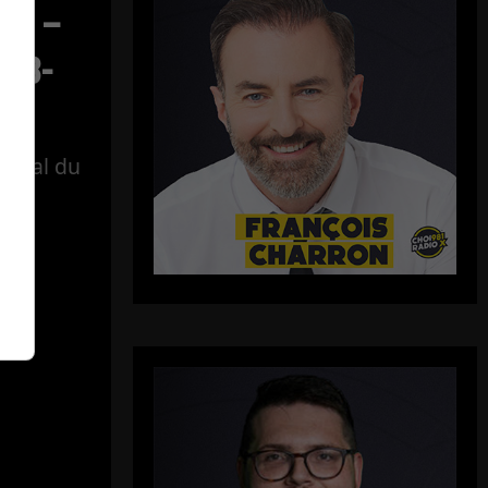
ect –
-08-
tégral du