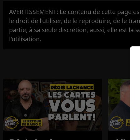
AVERTISSEMENT: Le contenu de cette page est 
le droit de l'utiliser, de le reproduire, de le tr
partie, à sa seule discrétion, aussi, elle est la s
l'utilisation.