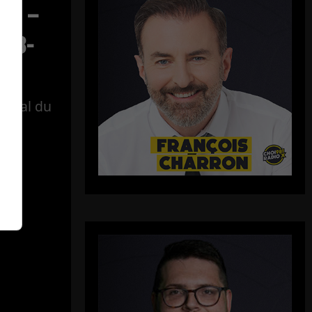
ect –
-08-
tégral du