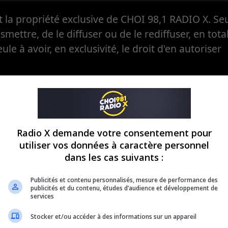
la propriété exclusive de CHOI 98,1 RADIO X. Seul
ansmettre, de le diffuser ou de le rediffuser, en tota
eule à avoir, en exclusivité, le droit d'en autoriser
Radio X demande votre consentement pour
utiliser vos données à caractère personnel
dans les cas suivants :
Publicités et contenu personnalisés, mesure de performance des
publicités et du contenu, études d’audience et développement de
services
Stocker et/ou accéder à des informations sur un appareil