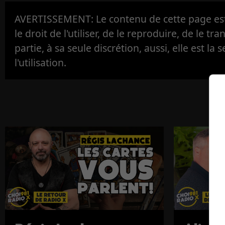
AVERTISSEMENT: Le contenu de cette page est 
le droit de l'utiliser, de le reproduire, de le tr
partie, à sa seule discrétion, aussi, elle est la s
l'utilisation.