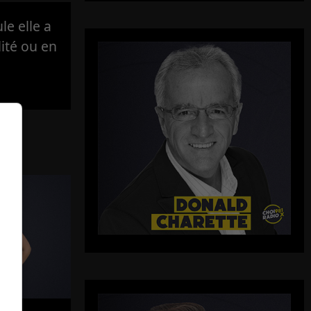
e elle a
lité ou en