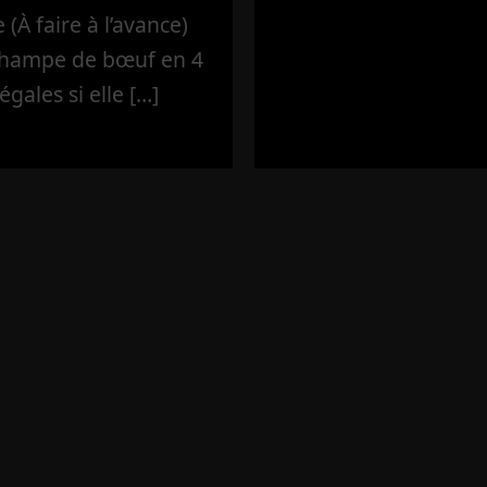
(À faire à l’avance)
’hampe de bœuf en 4
égales si elle […]