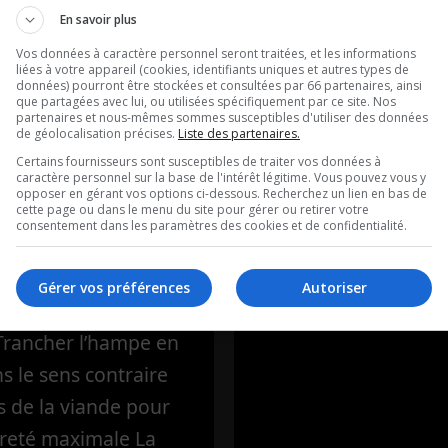
ntation
Ouellet en dir
En savoir plus
ère: L’hampe
Vos données à caractère personnel seront traitées, et les informations
Intégral du 07
liées à votre appareil (cookies, identifiants uniques et autres types de
uf marinée au
données) pourront être stockées et consultées par 66 partenaires, ainsi
2026
que partagées avec lui, ou utilisées spécifiquement par ce site. Nos
partenaires et nous-mêmes sommes susceptibles d'utiliser des données
ouge
de géolocalisation précises.
Liste des partenaires.
Ouellet en direct - In
Certains fournisseurs sont susceptibles de traiter vos données à
caractère personnel sur la base de l'intérêt légitime. Vous pouvez vous y
ique de Frédéric
07-08-2026
opposer en gérant vos options ci-dessous. Recherchez un lien en bas de
cette page ou dans le menu du site pour gérer ou retirer votre
’Alimentation
consentement dans les paramètres des cookies et de confidentialité.
 La recette de la
 L’hampe de bœuf
Gérer vos préférences
Autoriser
au vin rougePour la
 Trancher l’hampe en
ns le sens contraire
s de la viande pour
reté maximale La