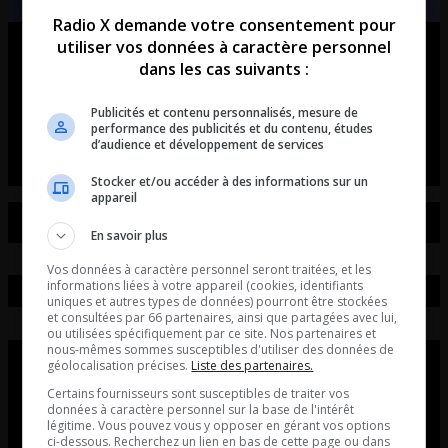
Radio X demande votre consentement pour
utiliser vos données à caractère personnel
Ouellet en direct – Intégral du 07-
dans les cas suivants :
08-2026
Publicités et contenu personnalisés, mesure de
Ouellet en direct - Intégral du 07-08-2026
performance des publicités et du contenu, études
d’audience et développement de services
Stocker et/ou accéder à des informations sur un
appareil
En savoir plus
Vos données à caractère personnel seront traitées, et les
informations liées à votre appareil (cookies, identifiants
uniques et autres types de données) pourront être stockées
et consultées par 66 partenaires, ainsi que partagées avec lui,
ou utilisées spécifiquement par ce site. Nos partenaires et
nous-mêmes sommes susceptibles d'utiliser des données de
géolocalisation précises.
Liste des partenaires.
Certains fournisseurs sont susceptibles de traiter vos
données à caractère personnel sur la base de l'intérêt
légitime. Vous pouvez vous y opposer en gérant vos options
ci-dessous. Recherchez un lien en bas de cette page ou dans