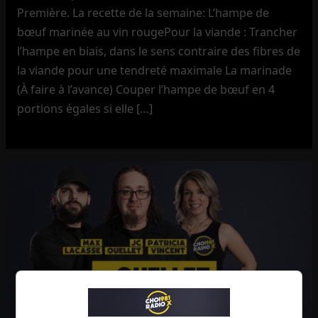
Première. La recette de la semaine: L’hampe de
bœuf marinée au vin rougePour la viande : Trancher
l’hampe en biais, dans le sens contraire des fibres de
la viande pour une tendreté maximale La marinade
(À faire à l’avance) Couper l’hampe de bœuf en 4
portions égales si elle […]