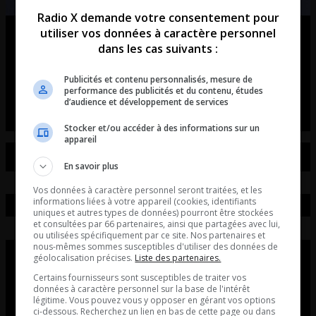
Radio X demande votre consentement pour
utiliser vos données à caractère personnel
Ouellet en direct – Intégral du 07-
dans les cas suivants :
08-2026
Publicités et contenu personnalisés, mesure de
Ouellet en direct - Intégral du 07-08-2026
performance des publicités et du contenu, études
d’audience et développement de services
Stocker et/ou accéder à des informations sur un
appareil
En savoir plus
Vos données à caractère personnel seront traitées, et les
informations liées à votre appareil (cookies, identifiants
uniques et autres types de données) pourront être stockées
et consultées par 66 partenaires, ainsi que partagées avec lui,
ou utilisées spécifiquement par ce site. Nos partenaires et
nous-mêmes sommes susceptibles d'utiliser des données de
géolocalisation précises.
Liste des partenaires.
Certains fournisseurs sont susceptibles de traiter vos
données à caractère personnel sur la base de l'intérêt
légitime. Vous pouvez vous y opposer en gérant vos options
ci-dessous. Recherchez un lien en bas de cette page ou dans