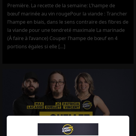
Première. La recette de la semaine: L’hampe de
bœuf marinée au vin rougePour la viande : Trancher
l’hampe en biais, dans le sens contraire des fibres de
la viande pour une tendreté maximale La marinade
(À faire à l’avance) Couper l’hampe de bœuf en 4
portions égales si elle […]