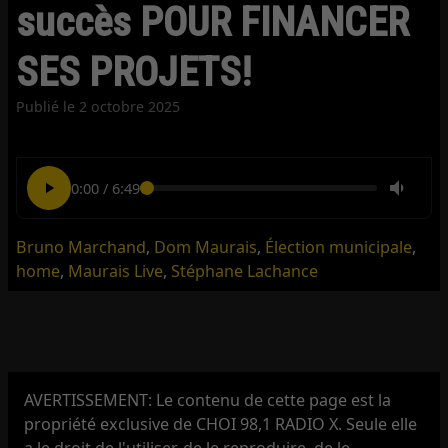
succès POUR FINANCER
SES PROJETS!
Publié le
2 octobre 2025
0:00
/
6:49
Bruno Marchand
,
Dom Maurais
,
Élection municipale
,
home
,
Maurais Live
,
Stéphane Lachance
AVERTISSEMENT: Le contenu de cette page est la
propriété exclusive de CHOI 98,1 RADIO X. Seule elle
a le droit de l'utiliser, de le reproduire, de le