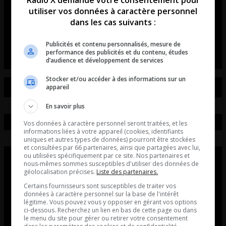
Radio X demande votre consentement pour
révolutionne les rassemblements
utiliser vos données à caractère personnel
de voitures et de motos!
dans les cas suivants :
L’entrevue avec David Beaudoin
Publicités et contenu personnalisés, mesure de
performance des publicités et du contenu, études
d’audience et développement de services
Stocker et/ou accéder à des informations sur un
appareil
En savoir plus
Vos données à caractère personnel seront traitées, et les
informations liées à votre appareil (cookies, identifiants
uniques et autres types de données) pourront être stockées
et consultées par 66 partenaires, ainsi que partagées avec lui,
ou utilisées spécifiquement par ce site. Nos partenaires et
nous-mêmes sommes susceptibles d'utiliser des données de
géolocalisation précises.
Liste des partenaires.
Certains fournisseurs sont susceptibles de traiter vos
données à caractère personnel sur la base de l'intérêt
légitime. Vous pouvez vous y opposer en gérant vos options
ci-dessous. Recherchez un lien en bas de cette page ou dans
le menu du site pour gérer ou retirer votre consentement