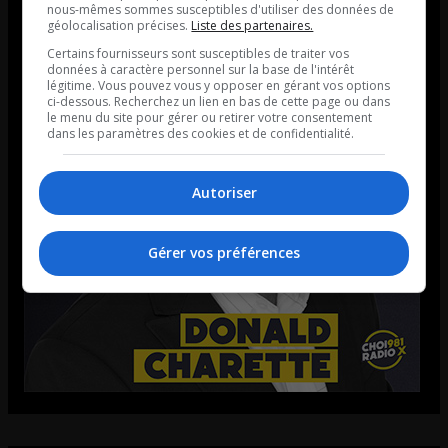
nous-mêmes sommes susceptibles d'utiliser des données de
géolocalisation précises.
Liste des partenaires.
Certains fournisseurs sont susceptibles de traiter vos
données à caractère personnel sur la base de l'intérêt
légitime. Vous pouvez vous y opposer en gérant vos options
ci-dessous. Recherchez un lien en bas de cette page ou dans
le menu du site pour gérer ou retirer votre consentement
dans les paramètres des cookies et de confidentialité.
Autoriser
Gérer vos préférences