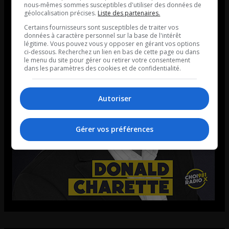
nous-mêmes sommes susceptibles d'utiliser des données de
géolocalisation précises.
Liste des partenaires.
Certains fournisseurs sont susceptibles de traiter vos
données à caractère personnel sur la base de l'intérêt
légitime. Vous pouvez vous y opposer en gérant vos options
ci-dessous. Recherchez un lien en bas de cette page ou dans
le menu du site pour gérer ou retirer votre consentement
dans les paramètres des cookies et de confidentialité.
Autoriser
Gérer vos préférences