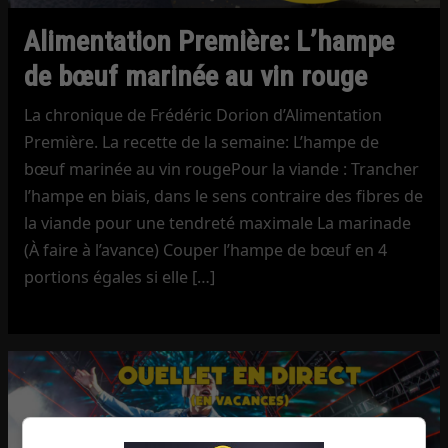
Alimentation Première: L’hampe
de bœuf marinée au vin rouge
La chronique de Frédéric Dorion d’Alimentation
Première. La recette de la semaine: L’hampe de
bœuf marinée au vin rougePour la viande : Trancher
l’hampe en biais, dans le sens contraire des fibres de
la viande pour une tendreté maximale La marinade
(À faire à l’avance) Couper l’hampe de bœuf en 4
portions égales si elle […]