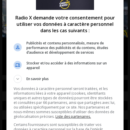
Radio X demande votre consentement pour
utiliser vos données à caractère personnel
dans les cas suivants :
Publicités et contenu personnalisés, mesure de
Tiësto débarque à Québec!
performance des publicités et du contenu, études
d’audience et développement de services
entretient avec Axel Vézina du unity électro fest
Stocker et/ou accéder à des informations sur un
appareil
En savoir plus
Vos données à caractère personnel seront traitées, et les
informations liées à votre appareil (cookies, identifiants
uniques et autres types de données) pourront être stockées
et consultées par 66 partenaires, ainsi que partagées avec lui,
ou utilisées spécifiquement par ce site. Nos partenaires et
nous-mêmes sommes susceptibles d'utiliser des données de
géolocalisation précises.
Liste des partenaires.
Certains fournisseurs sont susceptibles de traiter vos
données à caractère personnel sur la base de l'intérêt