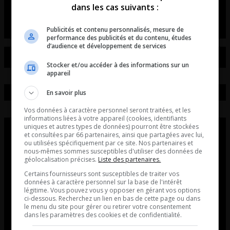
dans les cas suivants :
Entrevue avec Tristan Demers.
Publicités et contenu personnalisés, mesure de
performance des publicités et du contenu, études
d’audience et développement de services
Stocker et/ou accéder à des informations sur un
appareil
En savoir plus
Vos données à caractère personnel seront traitées, et les
informations liées à votre appareil (cookies, identifiants
uniques et autres types de données) pourront être stockées
et consultées par 66 partenaires, ainsi que partagées avec lui,
ou utilisées spécifiquement par ce site. Nos partenaires et
nous-mêmes sommes susceptibles d'utiliser des données de
géolocalisation précises.
Liste des partenaires.
Certains fournisseurs sont susceptibles de traiter vos
données à caractère personnel sur la base de l'intérêt
légitime. Vous pouvez vous y opposer en gérant vos options
ci-dessous. Recherchez un lien en bas de cette page ou dans
le menu du site pour gérer ou retirer votre consentement
dans les paramètres des cookies et de confidentialité.